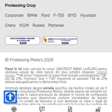
Proleasing Grup
Corporate
BMW
Ford
F-150
BYD
Hyundai
Chery
KGM
Rulate
Partener
© Proleasing Motors 2026
Prețul în lei
este calculat la cursul UNICREDIT BANK Lei/EURO pentru
vânzarea valutei de către bancă, din ziua achitării integrale:
Schimb
Valutar
. "TVA inclus" înseamnă că prețul final include contravaloarea TVA-
ului de 21%. Formatul "preț + TVA" înseamnă că valoarea TVA de 21%
trebuie adaugată pentru a obține prețul final.
Informații detaliate despre
emisiile
specifice ale fiecărui model, vă vor fi
oferite de consultantul Proleasing Motors. Valorile exacte ale emisiilor vor
fi comunicate în cadrul procesului de vânzare, în funcție de configurația
aleasă. Acestea sunt determinate conform standardelor de testare
europene în condiții de laborator și sunt destinate să ofere o bază de
comparație între vehicule, iar valorile pot varia în funcție de condițiile de
conducere, stilul de condus, încărcătura vehiculului și alți factori.