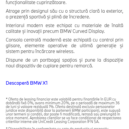
funcţionalitate cuprinzătoare.
Atrage prin designul său cu o structură clară la exterior,
o prezenţă sportivă şi plină de încredere.
Interiorul modern este echipat cu materiale de înaltă
calitate şi inovaţii precum BMW Curved Display.
Consola centrală modernă este echipată cu control prin
glisare, elemente operative de ultimă generaţie şi
sistem pentru încărcare wireless.
Dispune de un portbagaj spaţios şi pune la dispoziție
noul dispozitiv de cuplare pentru remorcă.
Descoperă BMW X1
* Oferta de leasing financiar este valabilă pentru finanțările în EUR cu
dobândă fixă 0%, avans minimum 20%, pe o perioadă de maximum 36
de luni și valoare reziduală 1%. Oferta destinată exclusiv persoanelor
juridice este disponibilă doar la partenerii BMW participanţi, este supusă
unor termeni şi condiţii, dar poate fi modificată, retrasă sau prelungită în
orice moment. Aprobarea clienților se va face condiţionat de respectarea
criteriilor interne ale UniCredit Leasing Corporation IFN SA.
* Disponibilitate în conformitate cu cota de producție și respectiv,