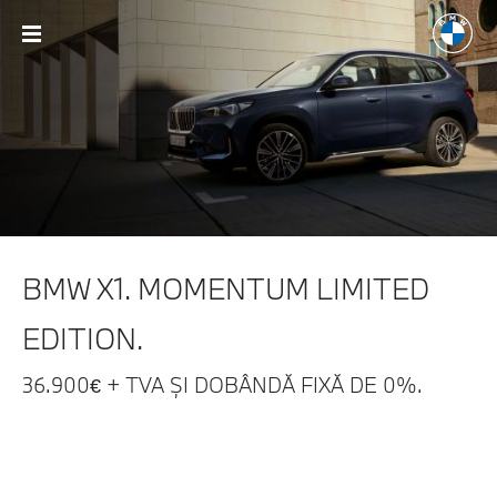
BMW X1. MOMENTUM
LIMITED
EDITION.
36.900€ + TVA ȘI DOBÂNDĂ FIXĂ DE 0%.
* Imagini cu titlu de prezentare.
*
Valabilitate:
30.09.2026