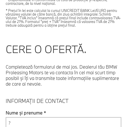
contractare, de la nivel național.
* Prețul în lei este calculat la cursul UNICREDIT BANK Lei/EURO pentru
vânzarea valutei de către bancă, din ziua achitării integrale: Schimb
Valutar. "TVA inclus" înseamnă că prețul final include contravaloarea TVA-
ului de 21%. Formatul "preț + TVA" înseamnă că valoarea TVA de 21%
trebuie adaugată pentru a obține prețul final.
CERE O OFERTĂ.
Completează formularul de mai jos. Dealerul tău BMW
Proleasing Motors te va contacta în cel mai scurt timp
posibil şi îţi va transmite toate informaţiile suplimentare
de care ai nevoie.
INFORMAȚII DE CONTACT
Nume și prenume *