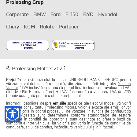
Proleasing Grup
Corporate
BMW
Ford
F-150
BYD
Hyundai
Chery
KGM
Rulate
Partener
© Proleasing Motors 2026
Prețul în lei
este calculat la cursul UNICREDIT BANK Lei/EURO pentru
vânzarea valutei de către bancă, din ziua achitării integrale:
Schimb
Valutar
. "TVA inclus" înseamnă că prețul final include contravaloarea TVA-
ului de 21%. Formatul "preț + TVA" înseamnă că valoarea TVA de 21%
trebuie adaugată pentru a obține prețul final.
Informații detaliate despre
emisiile
specifice ale fiecărui model, vă vor fi
oferite de consultantul Proleasing Motors. Valorile exacte ale emisiilor vor
fi comunicate în cadrul procesului de vânzare, în funcție de configurația
aleasă. Acestea sunt determinate conform standardelor de testare
europene în condiții de laborator și sunt destinate să ofere o bază de
comparație între vehicule, iar valorile pot varia în funcție de condițiile de
conducere, stilul de condus, încărcătura vehiculului și alți factori.