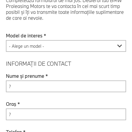
Completează formularul de mai jos. Dealerul tău BMW
Proleasing Motors te va contacta în cel mai scurt timp
posibil şi îţi va transmite toate informaţiile suplimentare
de care ai nevoie.
Model de interes *
INFORMAȚII DE CONTACT
Nume și prenume *
Oraş *
Telefon *