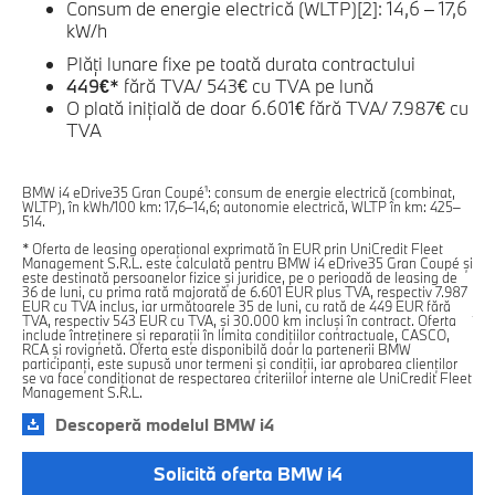
Consum de energie electrică (WLTP)[2]: 14,6 – 17,6
kW/h
Plăţi lunare fixe pe toată durata contractului
449€*
fără TVA/ 543€ cu TVA pe lună
O plată iniţială de doar 6.601€ fără TVA/ 7.987€ cu
TVA
BMW i4 eDrive35 Gran Coupé¹: consum de energie electrică (combinat,
BMW
WLTP), în kWh/100 km: 17,6–14,6; autonomie electrică, WLTP în km: 425–
kWh
514.
* O
* Oferta de leasing operațional exprimată în EUR prin UniCredit Fleet
Man
Management S.R.L. este calculată pentru BMW i4 eDrive35 Gran Coupé şi
des
este destinată persoanelor fizice și juridice, pe o perioadă de leasing de
lun
36 de luni, cu prima rată majorată de 6.601 EUR plus TVA, respectiv 7.987
cu 
EUR cu TVA inclus, iar următoarele 35 de luni, cu rată de 449 EUR fără
res
TVA, respectiv 543 EUR cu TVA, și 30.000 km incluși în contract. Oferta
înt
include întreținere și reparații în limita condițiilor contractuale, CASCO,
rov
RCA și rovignetă. Oferta este disponibilă doar la partenerii BMW
sup
participanţi, este supusă unor termeni şi condiţii, iar aprobarea clienților
con
se va face condiţionat de respectarea criteriilor interne ale UniCredit Fleet
Man
Management S.R.L.
Descoperă modelul BMW i4
Solicită oferta BMW i4