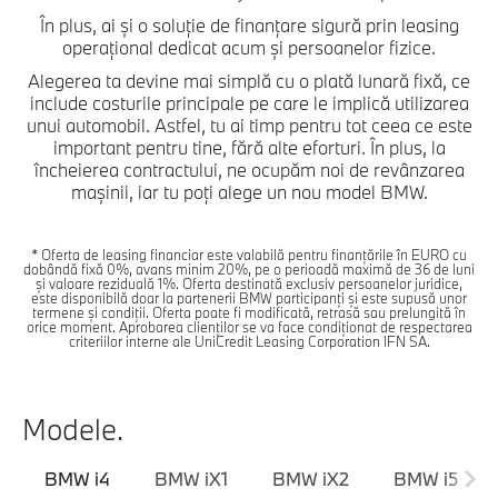
În plus, ai şi o soluţie de finanţare sigură prin leasing
operaţional dedicat acum şi persoanelor fizice.
Alegerea ta devine mai simplă cu o plată lunară fixă, ce
include costurile principale pe care le implică utilizarea
unui automobil. Astfel, tu ai timp pentru tot ceea ce este
important pentru tine, fără alte eforturi. În plus, la
încheierea contractului, ne ocupăm noi de revânzarea
maşinii, iar tu poţi alege un nou model BMW.
* Oferta de leasing financiar este valabilă pentru finanțările în EURO cu
dobândă fixă 0%, avans minim 20%, pe o perioadă maximă de 36 de luni
și valoare reziduală 1%. Oferta destinată exclusiv persoanelor juridice,
este disponibilă doar la partenerii BMW participanţi și este supusă unor
termene şi condiţii. Oferta poate fi modificată, retrasă sau prelungită în
orice moment. Aprobarea clienților se va face condiţionat de respectarea
criteriilor interne ale UniCredit Leasing Corporation IFN SA.
Modele.
BMW i4
BMW iX1
BMW iX2
BMW i5