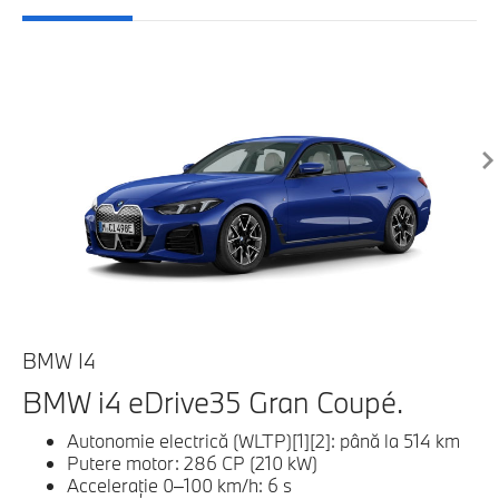
BMW I4
B
BMW i4 eDrive35 Gran Coupé.
B
Autonomie electrică (WLTP)[1][2]: până la 514 km
Putere motor: 286 CP (210 kW)
Acceleraţie 0–100 km/h: 6 s