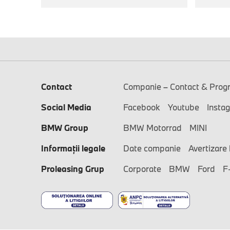
Contact
Companie – Contact & Prog
Social Media
Facebook
Youtube
Insta
BMW Group
BMW Motorrad
MINI
Informaţii legale
Date companie
Avertizare 
Proleasing Grup
Corporate
BMW
Ford
F