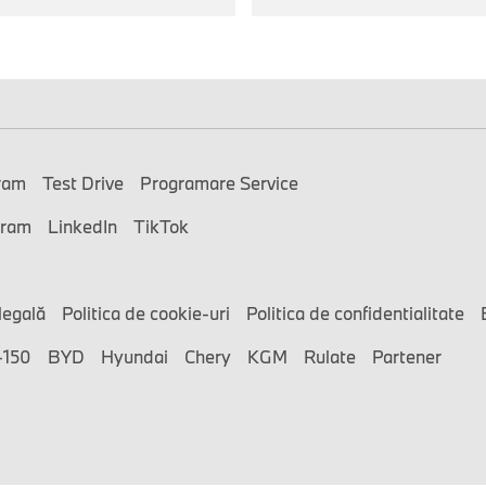
ram
Test Drive
Programare Service
gram
LinkedIn
TikTok
legală
Politica de cookie-uri
Politica de confidentialitate
-150
BYD
Hyundai
Chery
KGM
Rulate
Partener