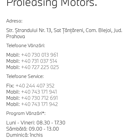
Proleasing Motors.
Adresa:
Str. Ștrandului Nr. 13, Sat Țânțăreni, Com. Blejoi, Jud.
Prahova
Telefoane Vânzări:
Mobil:
+40 730 013 961
Mobil:
+40 731 037 514
Mobil:
+40 727 225 025
Telefoane Service:
Fix:
+40 244 407 352
Mobil:
+40 743 171 941
Mobil:
+40 730 712 691
Mobil:
+40 743 171 942
Program Vânzări*:
Luni - Vineri: 08.30 - 17.30
Sâmbătă: 09.00 - 13.00
Duminică: închis