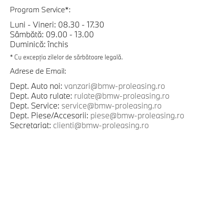
Program Service*:
Luni - Vineri: 08.30 - 17.30
Sâmbătă: 09.00 - 13.00
Duminică: închis
* Cu excepția zilelor de sărbătoare legală.
Adrese de Email:
Dept. Auto noi:
vanzari@bmw-proleasing.ro
Dept. Auto rulate:
rulate@bmw-proleasing.ro
Dept. Service:
service@bmw-proleasing.ro
Dept. Piese/Accesorii:
piese@bmw-proleasing.ro
Secretariat:
clienti@bmw-proleasing.ro