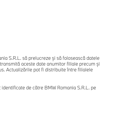
a S.R.L. să prelucreze și să folosească datele
ansmită aceste date anumitor filiale precum și
ctualizările pot fi distribuite între filialele
t identificate de către BMW Romania S.R.L. pe