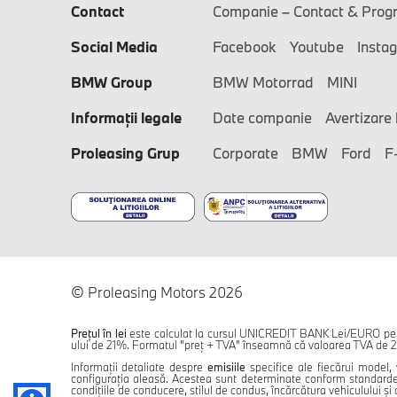
Contact
Companie – Contact & Prog
Social Media
Facebook
Youtube
Insta
BMW Group
BMW Motorrad
MINI
Informaţii legale
Date companie
Avertizare 
Proleasing Grup
Corporate
BMW
Ford
F
© Proleasing Motors 2026
Prețul în lei
este calculat la cursul UNICREDIT BANK Lei/EURO pentr
ului de 21%. Formatul "preț + TVA" înseamnă că valoarea TVA de 21
Informații detaliate despre
emisiile
specifice ale fiecărui model, 
configurația aleasă. Acestea sunt determinate conform standardelo
condițiile de conducere, stilul de condus, încărcătura vehiculului și al