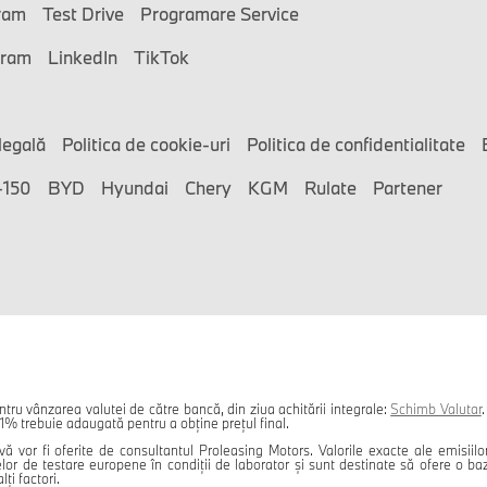
ram
Test Drive
Programare Service
gram
LinkedIn
TikTok
legală
Politica de cookie-uri
Politica de confidentialitate
-150
BYD
Hyundai
Chery
KGM
Rulate
Partener
u vânzarea valutei de către bancă, din ziua achitării integrale:
Schimb Valutar
% trebuie adaugată pentru a obține prețul final.
vă vor fi oferite de consultantul Proleasing Motors. Valorile exacte ale emisiil
r de testare europene în condiții de laborator și sunt destinate să ofere o bază 
ți factori.