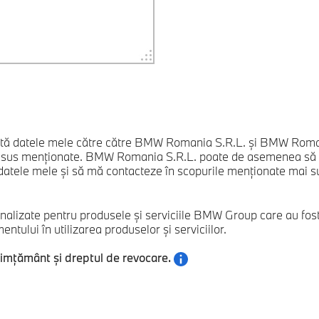
ită datele mele către către BMW Romania S.R.L. și BMW Romani
i sus menționate. BMW Romania S.R.L. poate de asemenea să tr
atele mele și să mă contacteze în scopurile menționate mai sus. A
nalizate pentru produsele și serviciile BMW Group care au fos
tului în utilizarea produselor și serviciilor.
simțământ și dreptul de revocare.