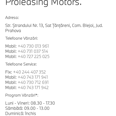
Proleasing Motors.
Adresa:
Str. Ștrandului Nr. 13, Sat Țânțăreni, Com. Blejoi, Jud.
Prahova
Telefoane Vânzări:
Mobil:
+40 730 013 961
Mobil:
+40 731 037 514
Mobil:
+40 727 225 025
Telefoane Service:
Fix:
+40 244 407 352
Mobil:
+40 743 171 941
Mobil:
+40 730 712 691
Mobil:
+40 743 171 942
Program Vânzări*:
Luni - Vineri: 08.30 - 17.30
Sâmbătă: 09.00 - 13.00
Duminică: închis