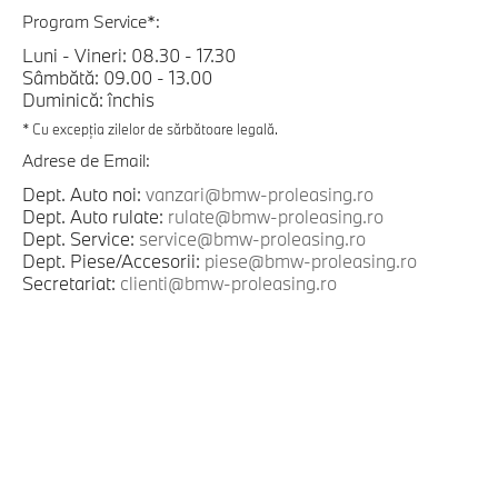
Program Service*:
Luni - Vineri: 08.30 - 17.30
Sâmbătă: 09.00 - 13.00
Duminică: închis
* Cu excepția zilelor de sărbătoare legală.
Adrese de Email:
Dept. Auto noi:
vanzari@bmw-proleasing.ro
Dept. Auto rulate:
rulate@bmw-proleasing.ro
Dept. Service:
service@bmw-proleasing.ro
Dept. Piese/Accesorii:
piese@bmw-proleasing.ro
Secretariat:
clienti@bmw-proleasing.ro