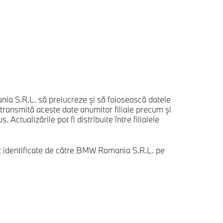
a S.R.L. să prelucreze și să folosească datele
ansmită aceste date anumitor filiale precum și
ctualizările pot fi distribuite între filialele
t identificate de către BMW Romania S.R.L. pe