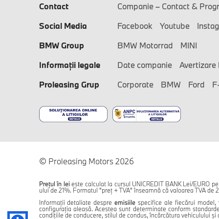
Contact
Companie – Contact & Prog
Social Media
Facebook
Youtube
Insta
BMW Group
BMW Motorrad
MINI
Informaţii legale
Date companie
Avertizare 
Proleasing Grup
Corporate
BMW
Ford
F
© Proleasing Motors 2026
Prețul în lei
este calculat la cursul UNICREDIT BANK Lei/EURO pentr
ului de 21%. Formatul "preț + TVA" înseamnă că valoarea TVA de 21
Informații detaliate despre
emisiile
specifice ale fiecărui model, 
configurația aleasă. Acestea sunt determinate conform standardelo
condițiile de conducere, stilul de condus, încărcătura vehiculului și al