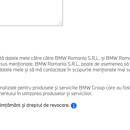
ită datele mele către către BMW Romania S.R.L. și BMW Romani
i sus menționate. BMW Romania S.R.L. poate de asemenea să tr
atele mele și să mă contacteze în scopurile menționate mai sus. A
nalizate pentru produsele și serviciile BMW Group care au fos
tului în utilizarea produselor și serviciilor.
simțământ și dreptul de revocare.