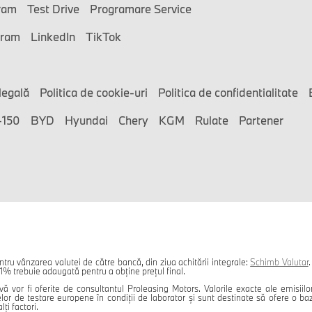
ram
Test Drive
Programare Service
gram
LinkedIn
TikTok
legală
Politica de cookie-uri
Politica de confidentialitate
-150
BYD
Hyundai
Chery
KGM
Rulate
Partener
u vânzarea valutei de către bancă, din ziua achitării integrale:
Schimb Valutar
% trebuie adaugată pentru a obține prețul final.
vă vor fi oferite de consultantul Proleasing Motors. Valorile exacte ale emisiil
r de testare europene în condiții de laborator și sunt destinate să ofere o bază 
ți factori.