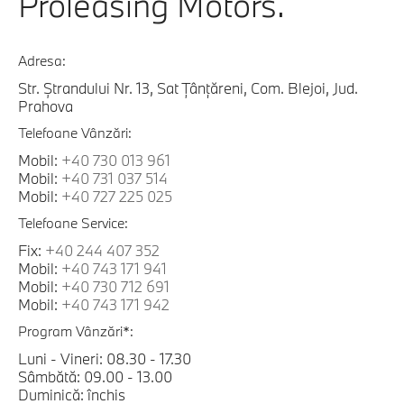
Proleasing Motors.
Adresa:
Str. Ștrandului Nr. 13, Sat Țânțăreni, Com. Blejoi, Jud.
Prahova
Telefoane Vânzări:
Mobil:
+40 730 013 961
Mobil:
+40 731 037 514
Mobil:
+40 727 225 025
Telefoane Service:
Fix:
+40 244 407 352
Mobil:
+40 743 171 941
Mobil:
+40 730 712 691
Mobil:
+40 743 171 942
Program Vânzări*:
Luni - Vineri: 08.30 - 17.30
Sâmbătă: 09.00 - 13.00
Duminică: închis