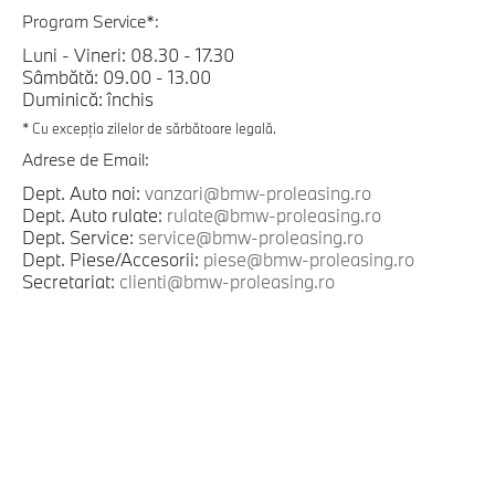
Program Service*:
Luni - Vineri: 08.30 - 17.30
Sâmbătă: 09.00 - 13.00
Duminică: închis
* Cu excepția zilelor de sărbătoare legală.
Adrese de Email:
Dept. Auto noi:
vanzari@bmw-proleasing.ro
Dept. Auto rulate:
rulate@bmw-proleasing.ro
Dept. Service:
service@bmw-proleasing.ro
Dept. Piese/Accesorii:
piese@bmw-proleasing.ro
Secretariat:
clienti@bmw-proleasing.ro