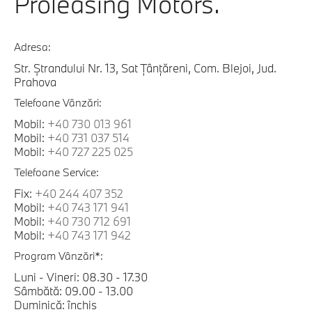
Proleasing Motors.
Adresa:
Str. Ștrandului Nr. 13, Sat Țânțăreni, Com. Blejoi, Jud.
Prahova
Telefoane Vânzări:
Mobil:
+40 730 013 961
Mobil:
+40 731 037 514
Mobil:
+40 727 225 025
Telefoane Service:
Fix:
+40 244 407 352
Mobil:
+40 743 171 941
Mobil:
+40 730 712 691
Mobil:
+40 743 171 942
Program Vânzări*:
Luni - Vineri: 08.30 - 17.30
Sâmbătă: 09.00 - 13.00
Duminică: închis