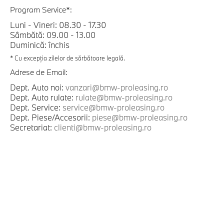
Program Service*:
Luni - Vineri: 08.30 - 17.30
Sâmbătă: 09.00 - 13.00
Duminică: închis
* Cu excepția zilelor de sărbătoare legală.
Adrese de Email:
Dept. Auto noi:
vanzari@bmw-proleasing.ro
Dept. Auto rulate:
rulate@bmw-proleasing.ro
Dept. Service:
service@bmw-proleasing.ro
Dept. Piese/Accesorii:
piese@bmw-proleasing.ro
Secretariat:
clienti@bmw-proleasing.ro